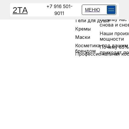
Косметика для лица
О нас: эксп
+7 916 501-
2ТА
МЕНЮ
делают кос
Косметика для волос
9011
Почему нас
Гели для душа
снова и сно
Кремы
Наши произ
Маски
мощности
Косметика под вашим
Почему 85%
брендом
приходят п
Профессиональная ко