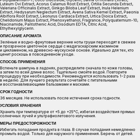
Luteum Ovi Extract, Acorus Calamus Root Extract, Ortilia Secunda Extract,
Valeriana Officinalis Extract, Ginkgo Biloba Leaf Extract, Inula Helenium
Extract, Hedysarum Neglectum Extract, Avena Sativa Kernel Extract, Paeonia
Albiflora Root Extract, Leonurus Cardiaca Extract, Urtica Dioica Extract,
Chelidonium Majus Extract, Phenoxyethanol, Fragrance, Polyquaternium-10,
Niacinamide, Pantothenic Acid, Disodium EDTA, Citric Acid,
Ethylhexylglycerin.
ОПИСАНИЕ АРОМАТА
Зелёные и водно-фркутовые верхние ноты груши переходят в свежее
и прозрачное цветочное сердце с мадагаскарским жасмином
и цикламеном, на древесно-мускусной основе. Идеально для тех, кто
ценит роскошь в повседневном уходе.
СПОСОБ ПРИМЕНЕНИЯ
Вспеньте шампунь в ладонях, распределите сначала по коже головы,
а затем по всей длине волос. Тщательно смойте водой. Повторите
процедуру при необходимости. Рекомендуется использовать 1−2 раза
в неделю. Для лучшего результата сочетайте с питательными
и восстанавливающими бальзамами и масками.
СРОК ГОДНОСТИ
36 месяцев. Не использовать после истечения срока годности.
УСЛОВИЯ ХРАНЕНИЯ
Хранить при температуре от +5 до +25°С, избегая воздействия прямых
солнечных лучей и ультрафиолетового излучения.
МЕРЫ ПРЕДОСТОРОЖНОСТИ
Избегать попадания продукта в глаза. В случае попадания немедленно
промыть водой. Только для наружного применения. Беречь от детей.