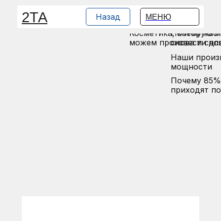
Полный цикл разработ
О нас: эксп
2ТА
Назад
МЕНЮ
производства космет
делают кос
Косметика, которую 
Почему нас
можем произвести для
снова и сно
Наши произ
мощности
Почему 85%
приходят п